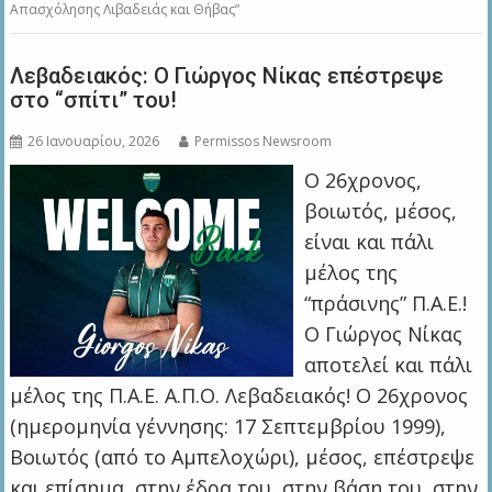
Απασχόλησης Λιβαδειάς και Θήβας”
Λεβαδειακός: Ο Γιώργος Νίκας επέστρεψε
στο “σπίτι” του!
26 Ιανουαρίου, 2026
Permissos Newsroom
Ο 26χρονος,
βοιωτός, μέσος,
είναι και πάλι
μέλος της
“πράσινης” Π.Α.Ε.!
Ο Γιώργος Νίκας
αποτελεί και πάλι
μέλος της Π.Α.Ε. Α.Π.Ο. Λεβαδειακός! Ο 26χρονος
(ημερομηνία γέννησης: 17 Σεπτεμβρίου 1999),
Βοιωτός (από το Αμπελοχώρι), μέσος, επέστρεψε
και επίσημα, στην έδρα του, στην βάση του, στην