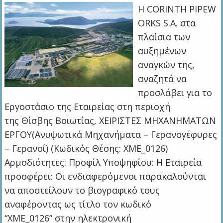
H CORINTH PIPEW
ORKS S.A. στα
πλαίσια των
αυξημένων
αναγκών της,
αναζητά να
προσλάβει για το
Εργοστάσιο της Εταιρείας στη περιοχή
της Θίσβης Βοιωτίας, ΧΕΙΡΙΣΤΕΣ ΜΗΧΑΝΗΜΑΤΩΝ
ΕΡΓΟΥ(Ανυψωτικά Μηχανήματα – Γερανογέφυρες
– Γερανοί) (Κωδικός Θέσης: ΧΜΕ_0126)
Αρμοδιότητες: Προφίλ Υποψηφίου: Η Εταιρεία
προσφέρει: Οι ενδιαφερόμενοι παρακαλούνται
να αποστείλουν το βιογραφικό τους
αναφέροντας ως τίτλο τον κωδικό
“ΧΜΕ_0126” στην ηλεκτρονική