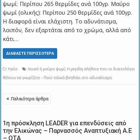
ψωμί: Περίπου 265 θερμίδες ανά 100γρ. Μαύρο
ψωμί (ολικής): Περίπου 250 θερμίδες ανά 100γρ.
Η διαφορά είναι ελάχιστη. Το αδυνάτισμα,
λοιπόν, δεν εξαρτάται από το χρώμα, αλλά από
κάτι…
ΔΙΑΒΆΣΤΕ ΠΕΡΙΣΣΌΤΕΡΑ
Υγεία
Λευκό ή μαύρο ψωμί; Η μεγάλη αλήθεια που οι διαιτολόγοι
θέλουν να γνωρίζετε – Ποιο τελικά βοηθάει στο αδυνάτισμα;
Πλοήγηση
Παλαιότερα άρθρα
άρθρων
1η πρόσκληση LEADER για επενδύσεις από
την Ελικώνας – Παρνασσός Αναπτυξιακή Α.Ε
– ΟΤΑ