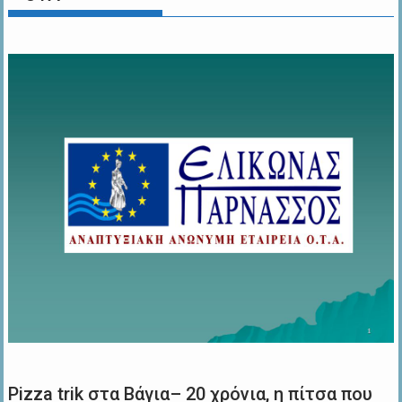
Pizza trik στα Βάγια– 20 χρόνια, η πίτσα που