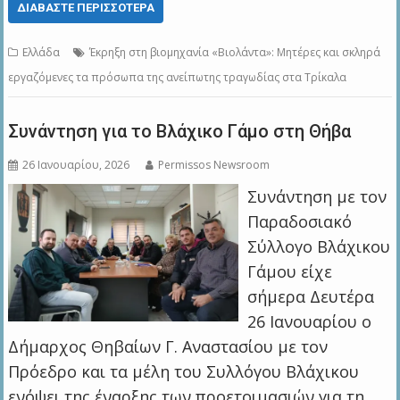
ΔΙΑΒΆΣΤΕ ΠΕΡΙΣΣΌΤΕΡΑ
Ελλάδα
Έκρηξη στη βιομηχανία «Βιολάντα»: Μητέρες και σκληρά
εργαζόμενες τα πρόσωπα της ανείπωτης τραγωδίας στα Τρίκαλα
Συνάντηση για το Βλάχικο Γάμο στη Θήβα
26 Ιανουαρίου, 2026
Permissos Newsroom
Συνάντηση με τον
Παραδοσιακό
Σύλλογο Βλάχικου
Γάμου είχε
σήμερα Δευτέρα
26 Ιανουαρίου ο
Δήμαρχος Θηβαίων Γ. Αναστασίου με τον
Πρόεδρο και τα μέλη του Συλλόγου Βλάχικου
ενόψει της έναρξης των προετοιμασιών για τη