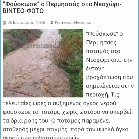
“Φούσκωσε” ο Περμησσός στο Νεοχώρι-
ΒΙΝΤΕΟ-ΦΩΤΟ
26 Ιανουαρίου, 2026
Permissos Newsroom
“Φούσκωσε” ο
Περμησσός
ποταμός στο
Νεοχώρι από την
έντονη
βροχόπτωση που
σημειώνεται στην
περιοχή. Τις
τελευταίες ώρες ο αυξημένος όγκος νερού
φούσκωσε το ποτάμι, χωρίς ωστόσο να υπερβεί
τα όρια ροής του. Ο ποταμός παραμένει
σταθερός μέχρι στιγμής, παρά τον υψηλό όγκο
νερού των τελευταίων ωρών.