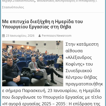
,
Μιχαήλ Στασινόπουλος
εκτελεστικός αντιπρόεδρος ο Ιπποκράτης Ι.
Στασινόπουλος
Mε επιτυχία διεξήχθη η Ημερίδα του
Υπουργείου Εργασίας στη Θήβα
23 Ιανουαρίου, 2026
Permissos Newsroom
Στην κατάμεστη
αίθουσα
«Αλέξανδρος
Κοφίνης» του
Συνεδριακού
Κέντρου Θήβας
πραγματοποιήθηκ
ε σήμερα Παρασκευή, 23 Ιανουαρίου, η Ημερίδα
που διοργάνωσε το Υπουργείο Εργασίας με τίτλο
«Η αγορά εργασίας 2025 – 2035 : Η επίδραση της