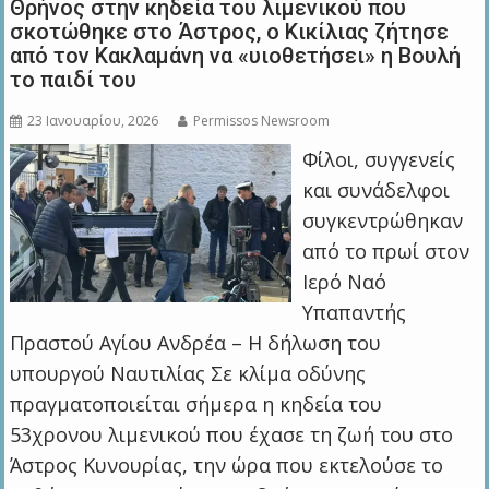
Θρήνος στην κηδεία του λιμενικού που
σκοτώθηκε στο Άστρος, ο Κικίλιας ζήτησε
από τον Κακλαμάνη να «υιοθετήσει» η Βουλή
το παιδί του
23 Ιανουαρίου, 2026
Permissos Newsroom
Φίλοι, συγγενείς
και συνάδελφοι
συγκεντρώθηκαν
από το πρωί στον
Ιερό Ναό
Υπαπαντής
Πραστού Αγίου Ανδρέα – Η δήλωση του
υπουργού Ναυτιλίας Σε κλίμα οδύνης
πραγματοποιείται σήμερα η κηδεία του
53χρονου λιμενικού που έχασε τη ζωή του στο
Άστρος Κυνουρίας, την ώρα που εκτελούσε το