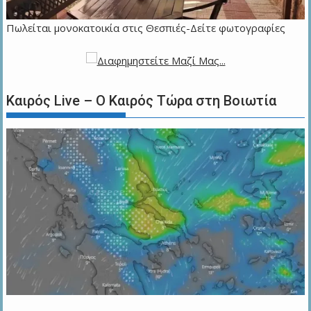
Πωλείται μονοκατοικία στις Θεσπιές-Δείτε φωτογραφίες
Καιρός Live – Ο Καιρός Τώρα στη Βοιωτία