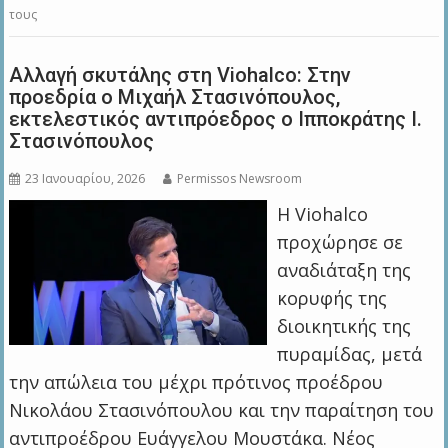
τους
Αλλαγή σκυτάλης στη Viohalco: Στην
προεδρία ο Μιχαήλ Στασινόπουλος,
εκτελεστικός αντιπρόεδρος ο Ιπποκράτης Ι.
Στασινόπουλος
23 Ιανουαρίου, 2026
Permissos Newsroom
Η Viohalco
προχώρησε σε
αναδιάταξη της
κορυφής της
διοικητικής της
πυραμίδας, μετά
την απώλεια του μέχρι πρότινος προέδρου
Νικολάου Στασινόπουλου και την παραίτηση του
αντιπροέδρου Ευάγγελου Μουστάκα. Νέος