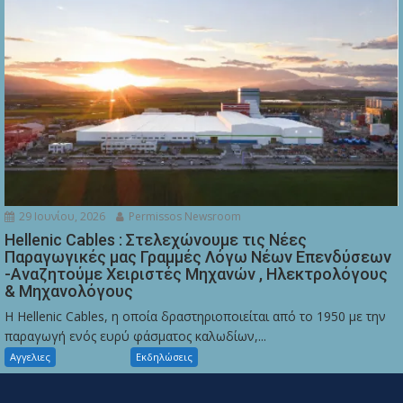
29 Ιουνίου, 2026
Permissos Newsroom
Hellenic Cables : Στελεχώνουμε τις Νέες
Παραγωγικές μας Γραμμές Λόγω Νέων Επενδύσεων
-Αναζητούμε Χειριστές Μηχανών , Ηλεκτρολόγους
& Μηχανολόγους
Η Hellenic Cables, η οποία δραστηριοποιείται από το 1950 με την
παραγωγή ενός ευρύ φάσματος καλωδίων,...
Αγγελιες
Εκδηλώσεις