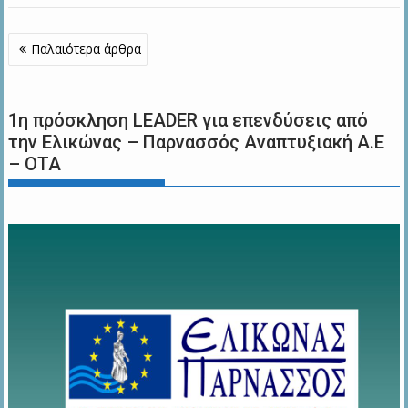
Πλοήγηση
Παλαιότερα άρθρα
άρθρων
1η πρόσκληση LEADER για επενδύσεις από
την Ελικώνας – Παρνασσός Αναπτυξιακή Α.Ε
– ΟΤΑ