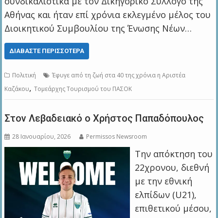
συνδικαλιστικά με τον Δικηγορικό Σύλλογο της
Αθήνας και ήταν επί χρόνια εκλεγμένο μέλος του
Διοικητικού Συμβουλίου της Ένωσης Νέων…
ΔΙΑΒΆΣΤΕ ΠΕΡΙΣΣΌΤΕΡΑ
Πολιτική
Έφυγε από τη ζωή στα 40 της χρόνια η Αριστέα
,
Καζάκου
Τομεάρχης Τουρισμού του ΠΑΣΟΚ
Στον Λεβαδειακό ο Χρήστος Παπαδόπουλος
28 Ιανουαρίου, 2026
Permissos Newsroom
Την απόκτηση του
22χρονου, διεθνή
με την εθνική
ελπίδων (U21),
επιθετικού μέσου,