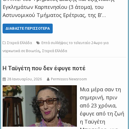
Εγκλημάτων Καρπενησίου (3 άτομα), του
Αστυνομικού Τμήματος Ερέτριας, της Β’…
ΔΙΑΒΆΣΤΕ ΠΕΡΙΣΣΌΤΕΡΑ
Στερεά Ελλάδα
Επτά συλλήψεις το τελευταίο 24ωρο για
,
ναρκωτικά σε Βοιωτία
Στερεά Ελλάδα
Η Ταϋγέτη που δεν έφυγε ποτέ
28 Ιανουαρίου, 2026
Permissos Newsroom
Μια μέρα σαν τη
σημερινή, πριν
από 23 χρόνια,
έφυγε από τη ζωή
η Ταϋγέτη