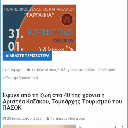
ΔΙΑΒΆΣΤΕ ΠΕΡΙΣΣΌΤΕΡΑ
Διάφορα
Ο Πολιτιστικός Σύλλογος Καπαρελλίου "ΓΑΡΓΑΦΙΑ"
κόβει την βασιλόπιτα
Έφυγε από τη ζωή στα 40 της χρόνια η
Αριστέα Καζάκου, Τομεάρχης Τουρισμού του
ΠΑΣΟΚ
28 Ιανουαρίου, 2026
Permissos Newsroom