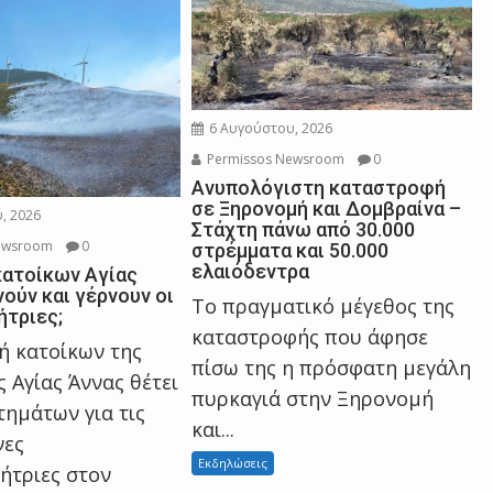
6 Αυγούστου, 2026
Permissos Newsroom
0
Ανυπολόγιστη καταστροφή
σε Ξηρονομή και Δομβραίνα –
, 2026
Στάχτη πάνω από 30.000
ewsroom
0
στρέμματα και 50.000
ελαιόδεντρα
κατοίκων Αγίας
νούν και γέρνουν οι
Το πραγματικό μέγεθος της
ήτριες;
καταστροφής που άφησε
ή κατοίκων της
πίσω της η πρόσφατη μεγάλη
 Αγίας Άννας θέτει
πυρκαγιά στην Ξηρονομή
τημάτων για τις
και...
νες
Εκδηλώσεις
ήτριες στον