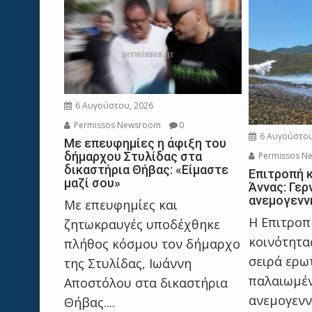
6 Αυγούστου, 2026
Permissos Newsroom
0
6 Αυγούστου
Με επευφημίες η άφιξη του
δήμαρχου Στυλίδας στα
Permissos N
δικαστήρια Θήβας: «Είμαστε
Επιτροπή 
μαζί σου»
Άννας: Γερ
ανεμογενν
Με επευφημίες και
Η Επιτροπ
ζητωκραυγές υποδέχθηκε
κοινότητας
πλήθος κόσμου τον δήμαρχο
σειρά ερω
της Στυλίδας, Ιωάννη
παλαιωμέ
Αποστόλου στα δικαστήρια
ανεμογενν
Θήβας....