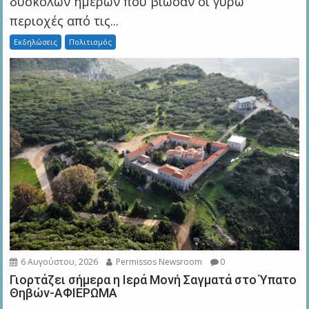
δύσκολων ημερών που βίωσαν οι γύρω
περιοχές από τις...
Εκδηλώσεις
Πολιτισμός
6 Αυγούστου, 2026
Permissos Newsroom
0
Γιορτάζει σήμερα η Ιερά Μονή Σαγματά στο Ύπατο
Θηβών-ΑΦΙΕΡΩΜΑ