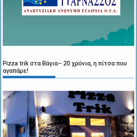
Pizza trik στα Βάγια– 20 χρόνια, η πίτσα που
αγαπάμε!