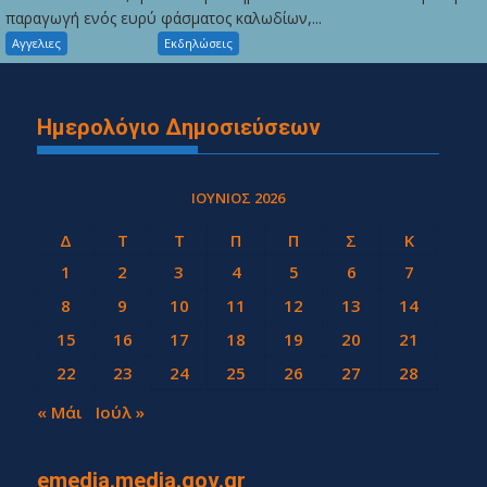
παραγωγή ενός ευρύ φάσματος καλωδίων,...
Αγγελιες
Εκδηλώσεις
Ημερολόγιο Δημοσιεύσεων
ΙΟΎΝΙΟΣ 2026
Δ
Τ
Τ
Π
Π
Σ
Κ
1
2
3
4
5
6
7
8
9
10
11
12
13
14
15
16
17
18
19
20
21
22
23
24
25
26
27
28
29
30
« Μάι
Ιούλ »
emedia.media.gov.gr