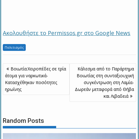
Ακολουθήστε το Permissos.gr στο Google News
Πολιτισμός
Πλοήγηση
Boιωτία:Χειροπέδες σε τρία
Κάλεσμα από το Παράρτημα
άρθρων
άτομα για ναρκωτικά-
Βοιωτίας στη συνταξιουχική
Κατασχέθηκαν ποσότητες
συγκέντρωση στη Λαμία-
ηρωίνης
Δωρεάν μεταφορά από Θήβα
και Λιβαδειά
Random Posts