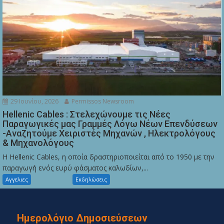
29 Ιουνίου, 2026
Permissos Newsroom
Hellenic Cables : Στελεχώνουμε τις Νέες
Παραγωγικές μας Γραμμές Λόγω Νέων Επενδύσεων
-Αναζητούμε Χειριστές Μηχανών , Ηλεκτρολόγους
& Μηχανολόγους
Η Hellenic Cables, η οποία δραστηριοποιείται από το 1950 με την
παραγωγή ενός ευρύ φάσματος καλωδίων,...
Αγγελιες
Εκδηλώσεις
Ημερολόγιο Δημοσιεύσεων