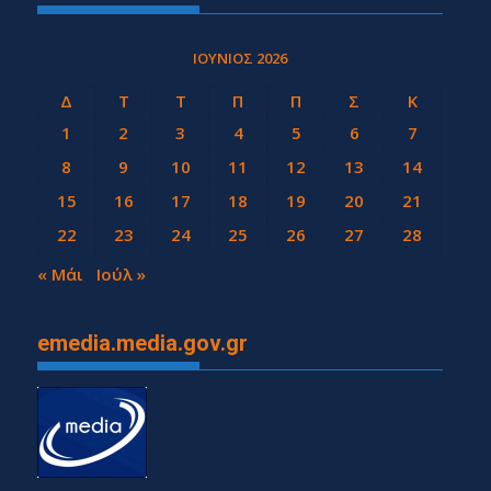
ΙΟΎΝΙΟΣ 2026
Δ
Τ
Τ
Π
Π
Σ
Κ
1
2
3
4
5
6
7
8
9
10
11
12
13
14
15
16
17
18
19
20
21
22
23
24
25
26
27
28
29
30
« Μάι
Ιούλ »
emedia.media.gov.gr