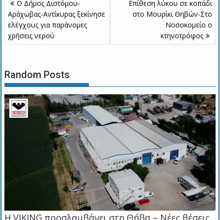
Πλοήγηση
Ο Δήμος Διστόμου-
Επίθεση λύκου σε κοπάδι
άρθρων
Αράχωβας-Αντίκυρας ξεκίνησε
στο Μουρίκι Θηβών-Στο
ελέγχους για παράνομες
Νοσοκομείο ο
χρήσεις νερού
κτηνοτρόφος
Random Posts
Η VIKING προσλαμβάνει στη Θήβα – Νέες θέσεις