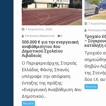
7 Αυγούστου
7 Αυγούστου, 2026
Permissos N
Permissos Newsroom
0
Τροχαίο έ
– Σύγκρουσ
500.000 € για την ενεργειακή
κατάληξη 
αναβάθμισητου 4ου
Δημοτικού Σχολείου
Τροχαίο 
Λιβαδειάς
σημειώθηκ
Ο Περιφερειάρχης Στερεάς
Θηβών-Λιβ
Ελλάδας Φάνης Σπανός
της Στενής
υπέγραψε την απόφαση
δύο Ι.Χ. αυ
ένταξης της πράξης:
Βοιωτία
«Ενεργειακή Αναβάθμιση 4ου
Δημοτικού...
Βοιωτία