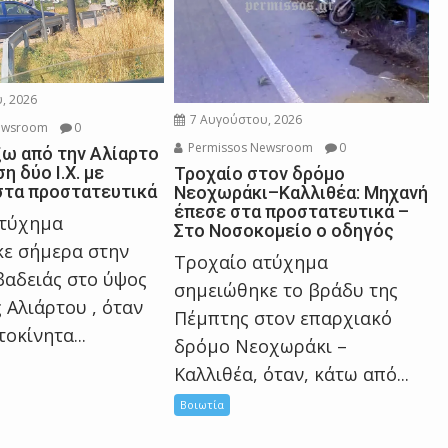
, 2026
7 Αυγούστου, 2026
ewsroom
0
Permissos Newsroom
0
ξω από την Αλίαρτο
η δύο Ι.Χ. με
Τροχαίο στον δρόμο
στα προστατευτικά
Νεοχωράκι–Καλλιθέα: Μηχανή
έπεσε στα προστατευτικά –
ατύχημα
Στο Νοσοκομείο ο οδηγός
ε σήμερα στην
Τροχαίο ατύχημα
αδειάς στο ύψος
σημειώθηκε το βράδυ της
 Αλιάρτου , όταν
Πέμπτης στον επαρχιακό
τοκίνητα...
δρόμο Νεοχωράκι –
Καλλιθέα, όταν, κάτω από...
Βοιωτία