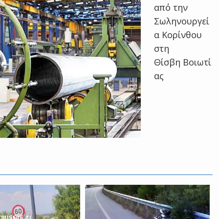
από την
Σωληνουργεί
α Κορίνθου
στη
Θίσβη Βοιωτί
ας