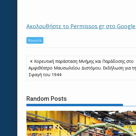
Ακολουθήστε το Permissos.gr στο Googl
Βοιωτία
Πλοήγηση
Χορευτική παράσταση Μνήμης και Παράδοσης στο
άρθρων
Αμφιθέατρο Μαυσωλείου Διστόμου. Εκδήλωση για τ
Σφαγή του 1944
Random Posts