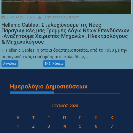
29 Ιουνίου, 2026
Permissos Newsroom
Hellenic Cables : Στελεχώνουμε τις Νέες
Παραγωγικές μας Γραμμές Λόγω Νέων Επενδύσεων
-Αναζητούμε Χειριστές Μηχανών , Ηλεκτρολόγους
& Μηχανολόγους
Η Hellenic Cables, η οποία δραστηριοποιείται από το 1950 με την
παραγωγή ενός ευρύ φάσματος καλωδίων,...
Αγγελιες
Εκδηλώσεις
Ημερολόγιο Δημοσιεύσεων
ΙΟΎΝΙΟΣ 2026
Δ
Τ
Τ
Π
Π
Σ
Κ
1
2
3
4
5
6
7