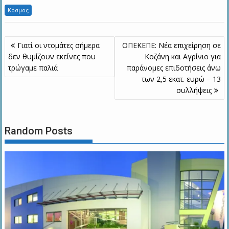
Κόσμος
Πλοήγηση
Γιατί οι ντομάτες σήμερα
ΟΠΕΚΕΠΕ: Νέα επιχείρηση σε
άρθρων
δεν θυμίζουν εκείνες που
Κοζάνη και Αγρίνιο για
τρώγαμε παλιά
παράνομες επιδοτήσεις άνω
των 2,5 εκατ. ευρώ – 13
συλλήψεις
Random Posts