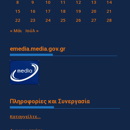
8
9
10
11
12
13
14
15
16
17
18
19
20
21
22
23
24
25
26
27
28
29
30
« Μάι
Ιούλ »
emedia.media.gov.gr
Πληροφορίες και Συνεργασία
Καταγγείλτε...