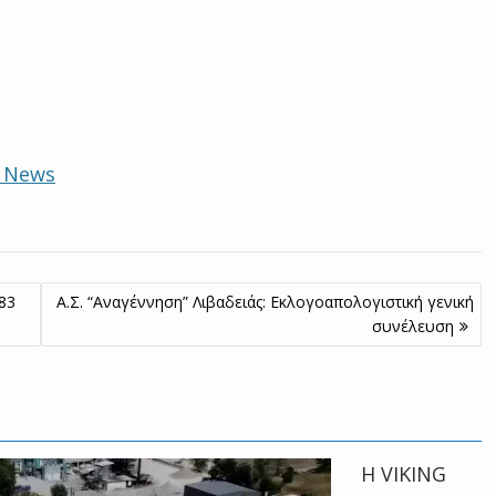
e News
83
Α.Σ. “Αναγέννηση” Λιβαδειάς: Εκλογοαπολογιστική γενική
συνέλευση
Η VIKING