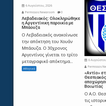
6 Αυγούστου, 2026
Permissos Newsroom
0
Λεβαδειακός: Ολοκληρώθηκε
η Αργεντίνικη παροικία με
Μπάουζα
Ο Λεβαδειακός ανακοίνωσε
την απόκτηση του Χουάν
Μπάουζα. Ο 30χρονος
Αργεντίνος γίνεται το τρίτο
6 Αυγούστου
μεταγραφικό απόκτημα...
Permissos N
Αθλητικά
«Αντίο» στ
Θεσπιακός
αποχώρηση
Βοιωτίας
Ο Α.Ο. Θε
τις ιστορι