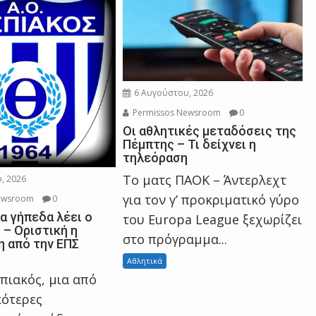
6 Αυγούστου, 2026
Permissos Newsroom
0
Οι αθλητικές μεταδόσεις της
Πέμπτης – Τι δείχνει η
τηλεόραση
Το ματς ΠΑΟΚ – Άντερλεχτ
, 2026
για τον γ’ προκριματικό γύρο
ewsroom
0
α γήπεδα λέει ο
του Europa League ξεχωρίζει
 – Οριστική η
στο πρόγραμμα...
 από την ΕΠΣ
Αθλητικά
σπιακός, μια από
κότερες