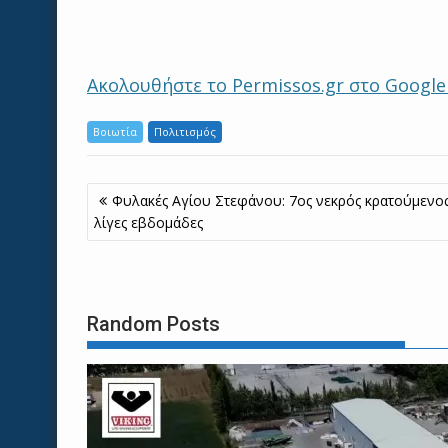
Ακολουθήστε το Permissos.gr στο Googl
Βοιωτία
Πολιτισμός
Πλοήγηση
Φυλακές Αγίου Στεφάνου: 7ος νεκρός κρατούμενο
άρθρων
λίγες εβδομάδες
Random Posts