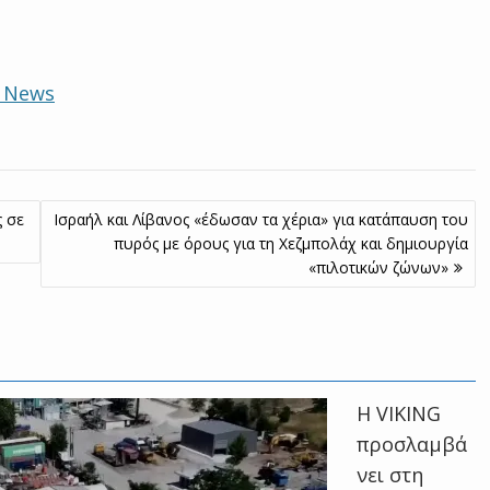
e News
ς σε
Ισραήλ και Λίβανος «έδωσαν τα χέρια» για κατάπαυση του
πυρός με όρους για τη Χεζμπολάχ και δημιουργία
«πιλοτικών ζώνων»
Η VIKING
προσλαμβά
νει στη