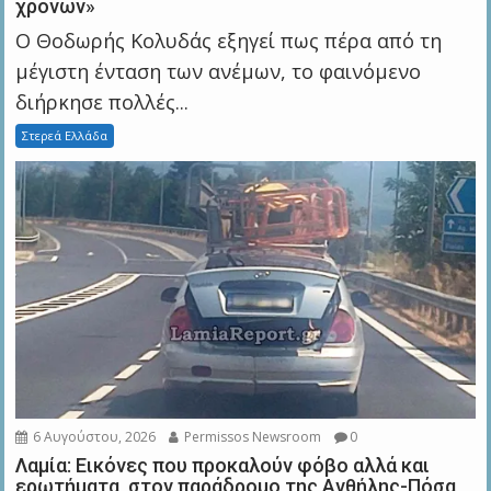
χρόνων»
Ο Θοδωρής Κολυδάς εξηγεί πως πέρα από τη
μέγιστη ένταση των ανέμων, το φαινόμενο
διήρκησε πολλές...
Στερεά Ελλάδα
6 Αυγούστου, 2026
Permissos Newsroom
0
Λαμία: Εικόνες που προκαλούν φόβο αλλά και
ερωτήματα, στον παράδρομο της Ανθήλης-Πόσα