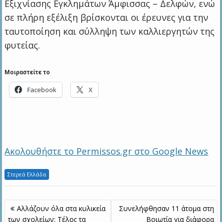
Εξιχνίασης Εγκλημάτων Άμφισσας – Δελφών, ενώ
σε πλήρη εξέλιξη βρίσκονται οι έρευνες για την
ταυτοποίηση και σύλληψη των καλλιεργητών της
φυτείας.
Μοιραστείτε το
Facebook
X
Ακολουθήστε το Permissos.gr στο Google News
Στερεά Ελλάδα
Πλοήγηση
Αλλάζουν όλα στα κυλικεία
Συνελήφθησαν 11 άτομα στη
άρθρων
των σχολείων: Τέλος τα
Βοιωτία για διάφορα