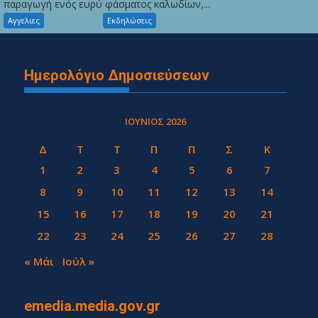
παραγωγή ενός ευρύ φάσματος καλωδίων,...
Αγγελιες
Εκδηλώσεις
Ημερολόγιο Δημοσιεύσεων
ΙΟΎΝΙΟΣ 2026
Δ
Τ
Τ
Π
Π
Σ
Κ
1
2
3
4
5
6
7
8
9
10
11
12
13
14
15
16
17
18
19
20
21
22
23
24
25
26
27
28
29
30
« Μάι
Ιούλ »
emedia.media.gov.gr