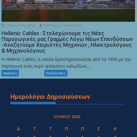
29 Ιουνίου, 2026
Permissos Newsroom
Hellenic Cables : Στελεχώνουμε τις Νέες
Παραγωγικές μας Γραμμές Λόγω Νέων Επενδύσεων
-Αναζητούμε Χειριστές Μηχανών , Ηλεκτρολόγους
& Μηχανολόγους
Η Hellenic Cables, η οποία δραστηριοποιείται από το 1950 με την
παραγωγή ενός ευρύ φάσματος καλωδίων,...
Αγγελιες
Εκδηλώσεις
Ημερολόγιο Δημοσιεύσεων
ΙΟΎΝΙΟΣ 2026
Δ
Τ
Τ
Π
Π
Σ
Κ