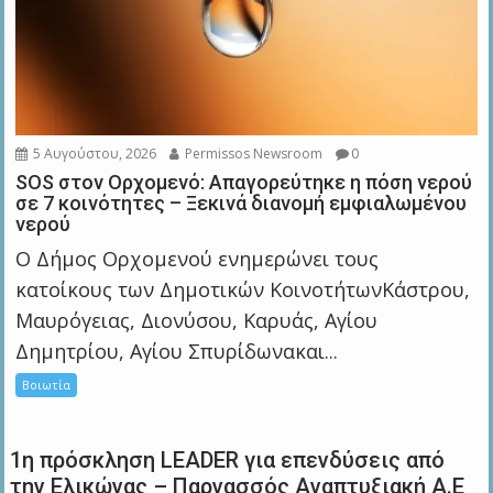
5 Αυγούστου, 2026
Permissos Newsroom
0
SOS στον Ορχομενό: Απαγορεύτηκε η πόση νερού
σε 7 κοινότητες – Ξεκινά διανομή εμφιαλωμένου
νερού
Ο Δήμος Ορχομενού ενημερώνει τους
κατοίκους των Δημοτικών ΚοινοτήτωνΚάστρου,
Μαυρόγειας, Διονύσου, Καρυάς, Αγίου
Δημητρίου, Αγίου Σπυρίδωνακαι...
Βοιωτία
1η πρόσκληση LEADER για επενδύσεις από
την Ελικώνας – Παρνασσός Αναπτυξιακή Α.Ε