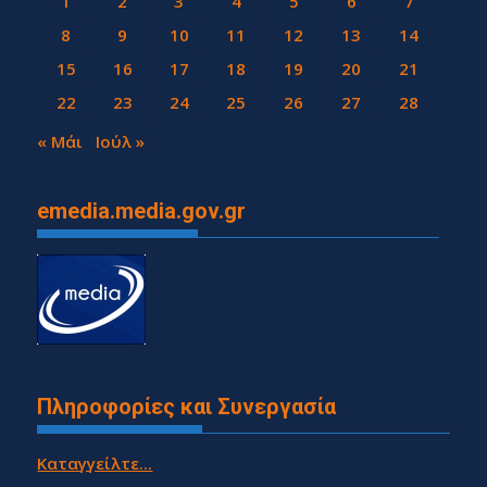
1
2
3
4
5
6
7
8
9
10
11
12
13
14
15
16
17
18
19
20
21
22
23
24
25
26
27
28
29
30
« Μάι
Ιούλ »
emedia.media.gov.gr
Πληροφορίες και Συνεργασία
Καταγγείλτε...