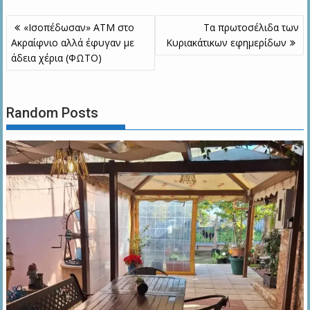
Πλοήγηση
«Ισοπέδωσαν» ΑΤΜ στο
Τα πρωτοσέλιδα των
άρθρων
Ακραίφνιο αλλά έφυγαν με
Kυριακάτικων εφημερίδων
άδεια χέρια (ΦΩΤΟ)
Random Posts