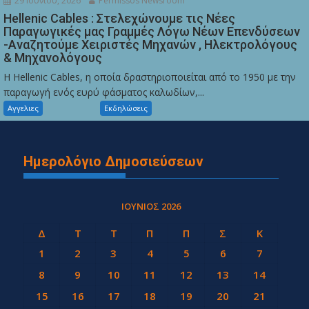
29 Ιουνίου, 2026
Permissos Newsroom
Hellenic Cables : Στελεχώνουμε τις Νέες
Παραγωγικές μας Γραμμές Λόγω Νέων Επενδύσεων
-Αναζητούμε Χειριστές Μηχανών , Ηλεκτρολόγους
& Μηχανολόγους
Η Hellenic Cables, η οποία δραστηριοποιείται από το 1950 με την
παραγωγή ενός ευρύ φάσματος καλωδίων,...
Αγγελιες
Εκδηλώσεις
Ημερολόγιο Δημοσιεύσεων
ΙΟΎΝΙΟΣ 2026
Δ
Τ
Τ
Π
Π
Σ
Κ
1
2
3
4
5
6
7
8
9
10
11
12
13
14
15
16
17
18
19
20
21