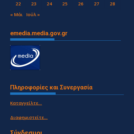
22
23
24
25
26
27
28
29
30
« Μάι
Ιούλ »
emedia.media.gov.gr
Πληροφορίες και Συνεργασία
Καταγγείλτε...
Διαφημιστείτε...
Σύνδεσμοι