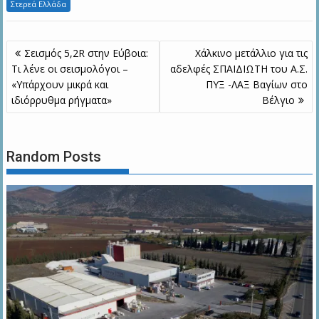
Στερεά Ελλάδα
Πλοήγηση
Σεισμός 5,2R στην Εύβοια:
Xάλκινο μετάλλιο για τις
άρθρων
Τι λένε οι σεισμολόγοι –
αδελφές ΣΠΑΙΔΙΩΤΗ του Α.Σ.
«Υπάρχουν μικρά και
ΠΥΞ -ΛΑΞ Βαγίων στο
ιδιόρρυθμα ρήγματα»
Βέλγιο
Random Posts