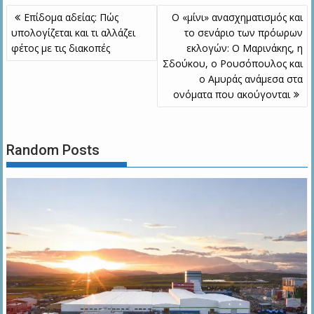
Πλοήγηση
Επίδομα αδείας: Πώς
Ο «μίνι» ανασχηματισμός και
άρθρων
υπολογίζεται και τι αλλάζει
το σενάριο των πρόωρων
φέτος με τις διακοπές
εκλογών: Ο Μαρινάκης, η
Σδούκου, ο Ρουσόπουλος και
ο Αμυράς ανάμεσα στα
ονόματα που ακούγονται
Random Posts