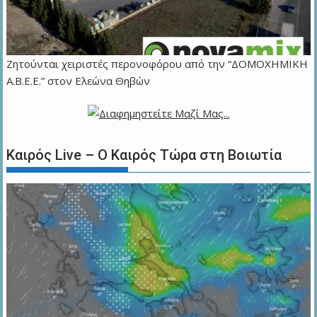
Ζητούνται χειριστές περονοφόρου από την “ΔΟΜΟΧΗΜΙΚΗ
Α.Β.Ε.Ε.” στον Ελεώνα Θηβών
Καιρός Live – Ο Καιρός Τώρα στη Βοιωτία