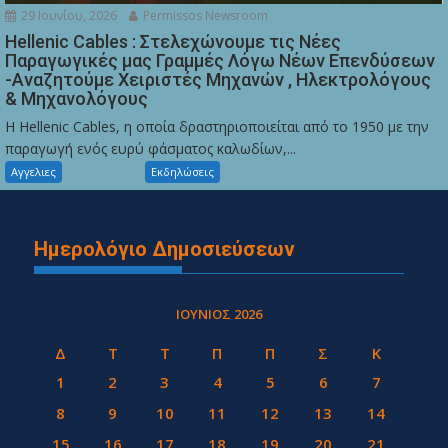
29 Ιουνίου, 2026
Permissos Newsroom
Hellenic Cables : Στελεχώνουμε τις Νέες
Παραγωγικές μας Γραμμές Λόγω Νέων Επενδύσεων
-Αναζητούμε Χειριστές Μηχανών , Ηλεκτρολόγους
& Μηχανολόγους
Η Hellenic Cables, η οποία δραστηριοποιείται από το 1950 με την
παραγωγή ενός ευρύ φάσματος καλωδίων,...
Αγγελιες
Εκδηλώσεις
Ημερολόγιο Δημοσιεύσεων
ΙΟΎΝΙΟΣ 2026
Δ
Τ
Τ
Π
Π
Σ
Κ
1
2
3
4
5
6
7
8
9
10
11
12
13
14
15
16
17
18
19
20
21