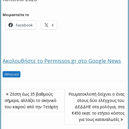
Μοιραστείτε το
Facebook
X
Ακολουθήστε το Permissos.gr στο Google News
Αθλητικά
Πλοήγηση
Ζέστη έως 35 βαθμούς
Ρευματοκλοπή δείχνει ο ένας
άρθρων
σήμερα, αλλάζει το σκηνικό
στους δύο ελέγχους του
του καιρού από την Τετάρτη
ΔΕΔΔΗΕ στα ρολόγια, στα
€450 εκατ. το ετήσιο κόστος
για τους καταναλωτές