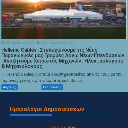
29 Ιουνίου, 2026
Permissos Newsroom
Hellenic Cables : Στελεχώνουμε τις Νέες
Παραγωγικές μας Γραμμές Λόγω Νέων Επενδύσεων
-Αναζητούμε Χειριστές Μηχανών , Ηλεκτρολόγους
& Μηχανολόγους
Η Hellenic Cables, η οποία δραστηριοποιείται από το 1950 με την
παραγωγή ενός ευρύ φάσματος καλωδίων,...
Αγγελιες
Εκδηλώσεις
Ημερολόγιο Δημοσιεύσεων
ΙΟΎΝΙΟΣ 2026