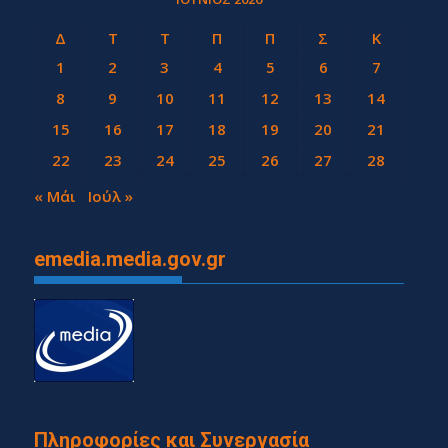
Δ
Τ
Τ
Π
Π
Σ
Κ
1
2
3
4
5
6
7
8
9
10
11
12
13
14
15
16
17
18
19
20
21
22
23
24
25
26
27
28
29
30
« Μάι
Ιούλ »
emedia.media.gov.gr
Πληροφορίες και Συνεργασία