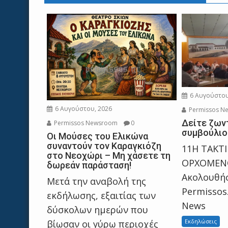
6 Αυγούστου
6 Αυγούστου, 2026
Permissos N
Δείτε ζων
Permissos Newsroom
0
συμβούλιο
Οι Μούσες του Ελικώνα
συναντούν τον Καραγκιόζη
11Η ΤΑΚΤ
στο Νεοχώρι – Μη χάσετε τη
ΟΡΧΟΜΕΝΟ
δωρεάν παράσταση!
Ακολουθήσ
Μετά την αναβολή της
Permissos
εκδήλωσης, εξαιτίας των
News
δύσκολων ημερών που
Εκδηλώσεις
βίωσαν οι γύρω περιοχές