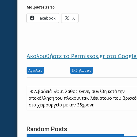
Μοιραστείτε το
Facebook
X
Ακολουθήστε το Permissos.gr στο Googl
Αγγελιες
Εκδηλώσεις
Πλοήγηση
Λιβαδειά: «Ό,τι λάθος έγινε, συνέβη κατά την
άρθρων
αποκόλληση του πλακούντα», λέει άτομο που βρισκό
στο χειρουργείο με την 35χρονη
Random Posts