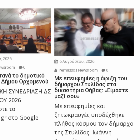
, 2026
6 Αυγούστου, 2026
ewsroom
0
Permissos Newsroom
0
τανά το δημοτικό
Με επευφημίες η άφιξη του
 Δήμου Ορχομενού
δήμαρχου Στυλίδας στα
δικαστήρια Θήβας: «Είμαστε
ΙΚΗ ΣΥΝΕΔΡΙΑΣΗ ΔΣ
μαζί σου»
Υ 2026
Με επευφημίες και
τε το
ζητωκραυγές υποδέχθηκε
.gr στο Google
πλήθος κόσμου τον δήμαρχο
της Στυλίδας, Ιωάννη