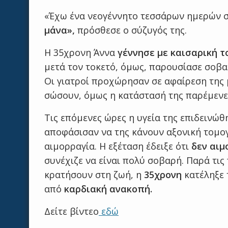
«Έχω ένα νεογέννητο τεσσάρων ημερών στ
μάνα»,
πρόσθεσε ο σύζυγός της.
Η 35χρονη Άννα
γέννησε με καισαρική τ
μετά τον τοκετό, όμως, παρουσίασε σοβα
Οι γιατροί προχώρησαν σε αφαίρεση της μ
σώσουν, όμως η κατάστασή της παρέμενε 
Τις επόμενες ώρες η υγεία της επιδεινώθ
αποφάσισαν να της κάνουν αξονική τομο
αιμορραγία. Η εξέταση έδειξε ότι
δεν αιμ
συνέχιζε να είναι πολύ σοβαρή. Παρά τι
κρατήσουν στη ζωή, η
35χρονη
κατέληξε 
από
καρδιακή ανακοπή.
Δείτε βίντεο
εδώ