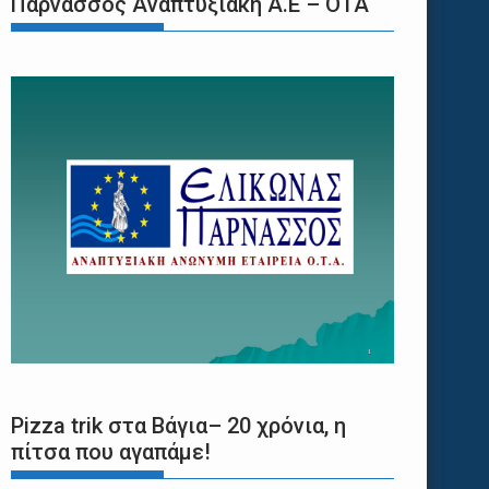
Παρνασσός Αναπτυξιακή Α.Ε – ΟΤΑ
Pizza trik στα Βάγια– 20 χρόνια, η
πίτσα που αγαπάμε!