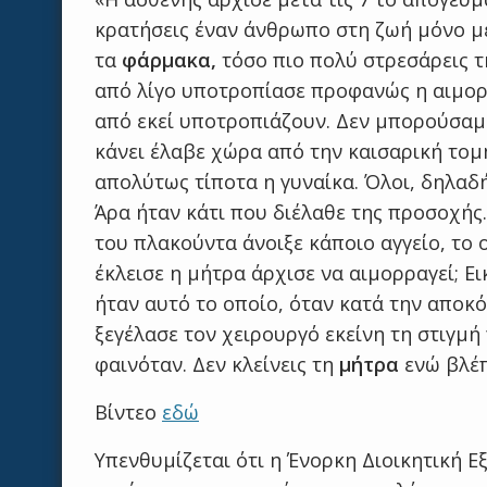
κρατήσεις έναν άνθρωπο στη ζωή μόνο με
τα
φάρμακα,
τόσο πιο πολύ στρεσάρεις τη
από λίγο υποτροπίασε προφανώς η αιμορ
από εκεί υποτροπιάζουν. Δεν μπορούσαμε 
κάνει έλαβε χώρα από την καισαρική τομή
απολύτως τίποτα η γυναίκα. Όλοι, δηλαδή,
Άρα ήταν κάτι που διέλαθε της προσοχής
του πλακούντα άνoιξε κάποιο αγγείο, το 
έκλεισε η μήτρα άρχισε να αιμορραγεί; Ε
ήταν αυτό το οποίο, όταν κατά την αποκ
ξεγέλασε τον χειρουργό εκείνη τη στιγμή π
φαινόταν. Δεν κλείνεις τη
μήτρα
ενώ βλέπ
Βίντεο
εδώ
Υπενθυμίζεται ότι η Ένορκη Διοικητική Ε