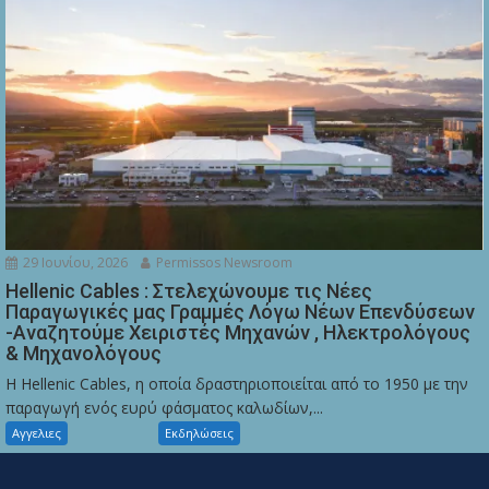
29 Ιουνίου, 2026
Permissos Newsroom
Hellenic Cables : Στελεχώνουμε τις Νέες
Παραγωγικές μας Γραμμές Λόγω Νέων Επενδύσεων
-Αναζητούμε Χειριστές Μηχανών , Ηλεκτρολόγους
& Μηχανολόγους
Η Hellenic Cables, η οποία δραστηριοποιείται από το 1950 με την
παραγωγή ενός ευρύ φάσματος καλωδίων,...
Αγγελιες
Εκδηλώσεις