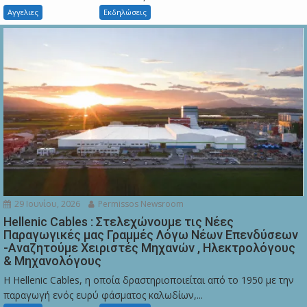
Αγγελιες
Εκδηλώσεις
29 Ιουνίου, 2026
Permissos Newsroom
Hellenic Cables : Στελεχώνουμε τις Νέες
Παραγωγικές μας Γραμμές Λόγω Νέων Επενδύσεων
-Αναζητούμε Χειριστές Μηχανών , Ηλεκτρολόγους
& Μηχανολόγους
Η Hellenic Cables, η οποία δραστηριοποιείται από το 1950 με την
παραγωγή ενός ευρύ φάσματος καλωδίων,...