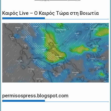
Καιρός Live – Ο Καιρός Τώρα στη Βοιωτία
permisospress.blogspot.com