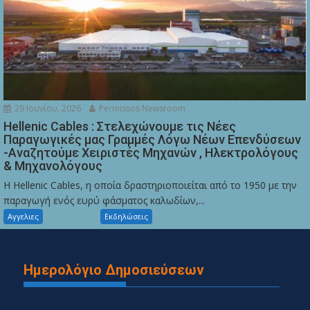
29 Ιουνίου, 2026
Permissos Newsroom
Hellenic Cables : Στελεχώνουμε τις Νέες
Παραγωγικές μας Γραμμές Λόγω Νέων Επενδύσεων
-Αναζητούμε Χειριστές Μηχανών , Ηλεκτρολόγους
& Μηχανολόγους
Η Hellenic Cables, η οποία δραστηριοποιείται από το 1950 με την
παραγωγή ενός ευρύ φάσματος καλωδίων,...
Αγγελιες
Εκδηλώσεις
Ημερολόγιο Δημοσιεύσεων