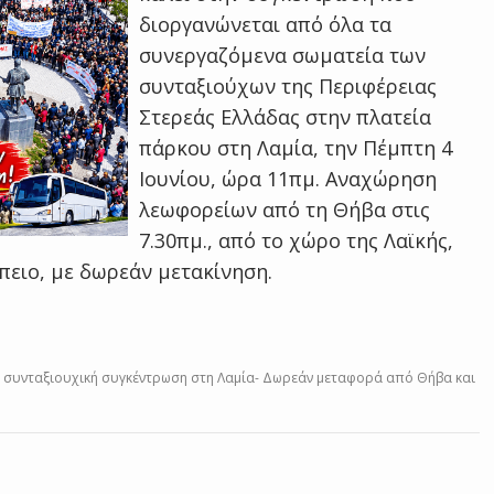
διοργανώνεται από όλα τα
συνεργαζόμενα σωματεία των
συνταξιούχων της Περιφέρειας
Στερεάς Ελλάδας στην πλατεία
πάρκου στη Λαμία, την Πέμπτη 4
Ιουνίου, ώρα 11πμ. Αναχώρηση
λεωφορείων από τη Θήβα στις
7.30πμ., από το χώρο της Λαϊκής,
ππειο, με δωρεάν μετακίνηση.
 συνταξιουχική συγκέντρωση στη Λαμία- Δωρεάν μεταφορά από Θήβα και