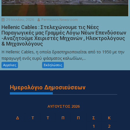
29 Ιουνίου, 2026
Permissos Newsroom
Hellenic Cables : Στελεχώνουμε τις Νέες
Παραγωγικές μας Γραμμές Λόγω Νέων Επενδύσεων
-Αναζητούμε Χειριστές Μηχανών , Ηλεκτρολόγους
& Μηχανολόγους
Η Hellenic Cables, η οποία δραστηριοποιείται από το 1950 με την
παραγωγή ενός ευρύ φάσματος καλωδίων,...
Αγγελιες
Εκδηλώσεις
Ημερολόγιο Δημοσιεύσεων
ΑΎΓΟΥΣΤΟΣ 2026
Δ
Τ
Τ
Π
Π
Σ
Κ
1
2