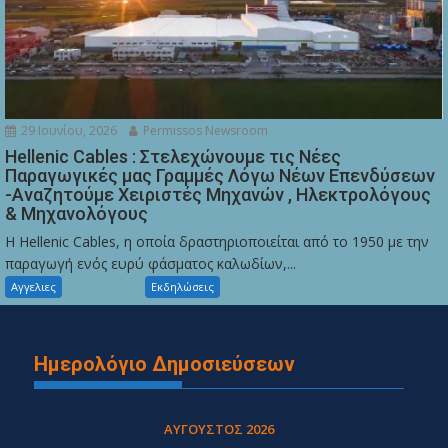
29 Ιουνίου, 2026
Permissos Newsroom
Hellenic Cables : Στελεχώνουμε τις Νέες
Παραγωγικές μας Γραμμές Λόγω Νέων Επενδύσεων
-Αναζητούμε Χειριστές Μηχανών , Ηλεκτρολόγους
& Μηχανολόγους
Η Hellenic Cables, η οποία δραστηριοποιείται από το 1950 με την
παραγωγή ενός ευρύ φάσματος καλωδίων,...
Αγγελιες
Εκδηλώσεις
Ημερολόγιο Δημοσιεύσεων
ΑΎΓΟΥΣΤΟΣ 2026