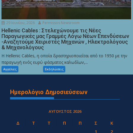
29 Ιουνίου, 2026
Permissos Newsroom
Hellenic Cables : Στελεχώνουμε τις Νέες
Παραγωγικές μας Γραμμές Λόγω Νέων Επενδύσεων
-Αναζητούμε Χειριστές Μηχανών , Ηλεκτρολόγους
& Μηχανολόγους
Η Hellenic Cables, η οποία δραστηριοποιείται από το 1950 με την
παραγωγή ενός ευρύ φάσματος καλωδίων,...
Αγγελιες
Εκδηλώσεις
Ημερολόγιο Δημοσιεύσεων
ΑΎΓΟΥΣΤΟΣ 2026
Δ
Τ
Τ
Π
Π
Σ
Κ
1
2