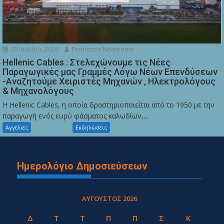
29 Ιουνίου, 2026
Permissos Newsroom
Hellenic Cables : Στελεχώνουμε τις Νέες
Παραγωγικές μας Γραμμές Λόγω Νέων Επενδύσεων
-Αναζητούμε Χειριστές Μηχανών , Ηλεκτρολόγους
& Μηχανολόγους
Η Hellenic Cables, η οποία δραστηριοποιείται από το 1950 με την
παραγωγή ενός ευρύ φάσματος καλωδίων,...
Αγγελιες
Εκδηλώσεις
Ημερολόγιο Δημοσιεύσεων
ΑΎΓΟΥΣΤΟΣ 2026
Δ
Τ
Τ
Π
Π
Σ
Κ