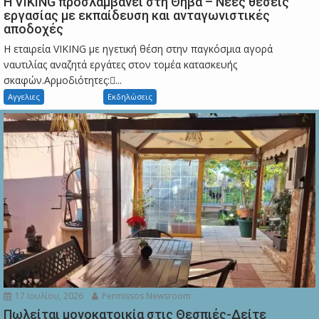
Η VIKING προσλαμβάνει στη Θήβα – Νέες θέσεις
εργασίας με εκπαίδευση και ανταγωνιστικές
αποδοχές
Η εταιρεία VIKING με ηγετική θέση στην παγκόσμια αγορά
ναυτιλίας αναζητά εργάτες στον τομέα κατασκευής
σκαφών.Αρμοδιότητες:...
Αγγελιες
Εκδηλώσεις
17 Ιουλίου, 2026
Permissos Newsroom
Πωλείται μονοκατοικία στις Θεσπιές-Δείτε