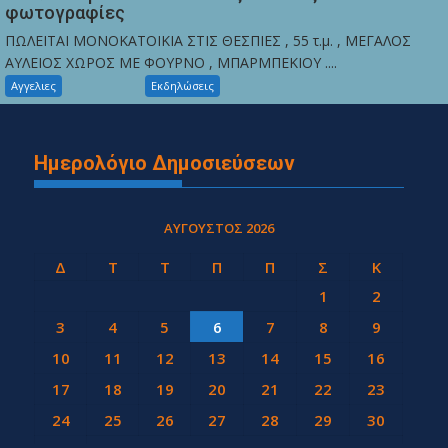
φωτογραφίες
ΠΩΛΕΙΤΑΙ ΜΟΝΟΚΑΤΟΙΚΙΑ ΣΤΙΣ ΘΕΣΠΙΕΣ , 55 τ.μ. , ΜΕΓΑΛΟΣ
ΑΥΛΕΙΟΣ ΧΩΡΟΣ ΜΕ ΦΟΥΡΝΟ , ΜΠΑΡΜΠΕΚΙΟΥ ....
Αγγελιες
Εκδηλώσεις
Ημερολόγιο Δημοσιεύσεων
ΑΎΓΟΥΣΤΟΣ 2026
Δ
Τ
Τ
Π
Π
Σ
Κ
1
2
3
4
5
6
7
8
9
10
11
12
13
14
15
16
17
18
19
20
21
22
23
24
25
26
27
28
29
30