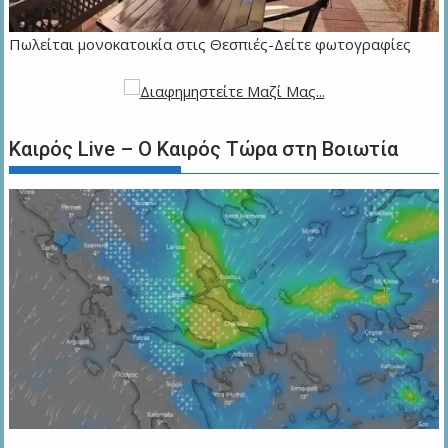
Πωλείται μονοκατοικία στις Θεσπιές-Δείτε φωτογραφίες
Καιρός Live – Ο Καιρός Τώρα στη Βοιωτία