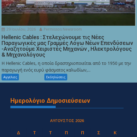
29 Ιουνίου, 2026
Permissos Newsroom
Hellenic Cables : Στελεχώνουμε τις Νέες
Παραγωγικές μας Γραμμές Λόγω Νέων Επενδύσεων
-Αναζητούμε Χειριστές Μηχανών , Ηλεκτρολόγους
& Μηχανολόγους
Η Hellenic Cables, η οποία δραστηριοποιείται από το 1950 με την
παραγωγή ενός ευρύ φάσματος καλωδίων,...
Αγγελιες
Εκδηλώσεις
Ημερολόγιο Δημοσιεύσεων
ΑΎΓΟΥΣΤΟΣ 2026
Δ
Τ
Τ
Π
Π
Σ
Κ