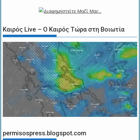
Καιρός Live – Ο Καιρός Τώρα στη Βοιωτία
permisospress.blogspot.com