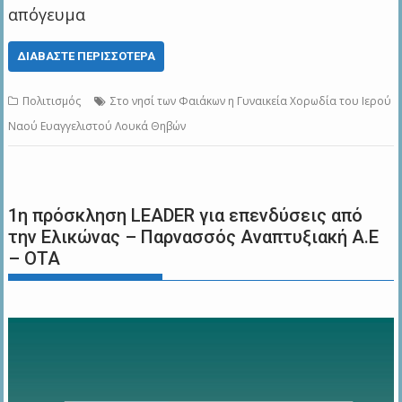
απόγευμα
ΔΙΑΒΆΣΤΕ ΠΕΡΙΣΣΌΤΕΡΑ
Πολιτισμός
Στο νησί των Φαιάκων η Γυναικεία Χορωδία του Ιερού
Ναού Ευαγγελιστού Λουκά Θηβών
1η πρόσκληση LEADER για επενδύσεις από
την Ελικώνας – Παρνασσός Αναπτυξιακή Α.Ε
– ΟΤΑ