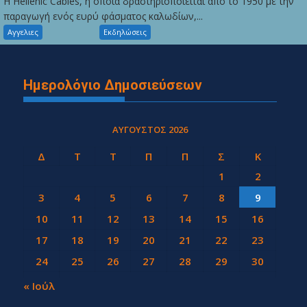
Η Hellenic Cables, η οποία δραστηριοποιείται από το 1950 με την
παραγωγή ενός ευρύ φάσματος καλωδίων,...
Αγγελιες
Εκδηλώσεις
Ημερολόγιο Δημοσιεύσεων
ΑΎΓΟΥΣΤΟΣ 2026
Δ
Τ
Τ
Π
Π
Σ
Κ
1
2
3
4
5
6
7
8
9
10
11
12
13
14
15
16
17
18
19
20
21
22
23
24
25
26
27
28
29
30
31
« Ιούλ