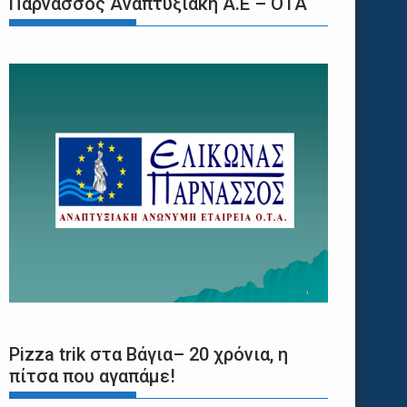
Παρνασσός Αναπτυξιακή Α.Ε – ΟΤΑ
Pizza trik στα Βάγια– 20 χρόνια, η
πίτσα που αγαπάμε!