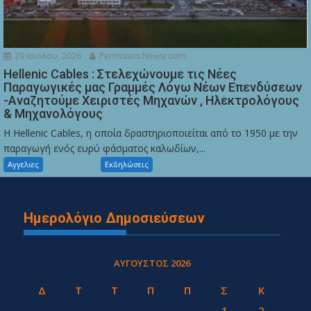
29 Ιουνίου, 2026
Permissos Newsroom
Hellenic Cables : Στελεχώνουμε τις Νέες
Παραγωγικές μας Γραμμές Λόγω Νέων Επενδύσεων
-Αναζητούμε Χειριστές Μηχανών , Ηλεκτρολόγους
& Μηχανολόγους
Η Hellenic Cables, η οποία δραστηριοποιείται από το 1950 με την
παραγωγή ενός ευρύ φάσματος καλωδίων,...
Αγγελιες
Εκδηλώσεις
Ημερολόγιο Δημοσιεύσεων
ΑΎΓΟΥΣΤΟΣ 2026
Δ
Τ
Τ
Π
Π
Σ
Κ
1
2