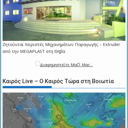
Zητούνται Χειριστές Μηχανημάτων Παραγωγής – Extruder
από την MEGAPLAST στη Θήβα
Καιρός Live – Ο Καιρός Τώρα στη Βοιωτία