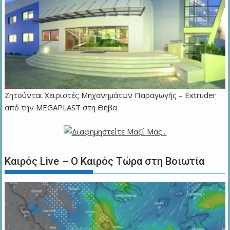
Zητούνται Χειριστές Μηχανημάτων Παραγωγής – Extruder
από την MEGAPLAST στη Θήβα
Καιρός Live – Ο Καιρός Τώρα στη Βοιωτία