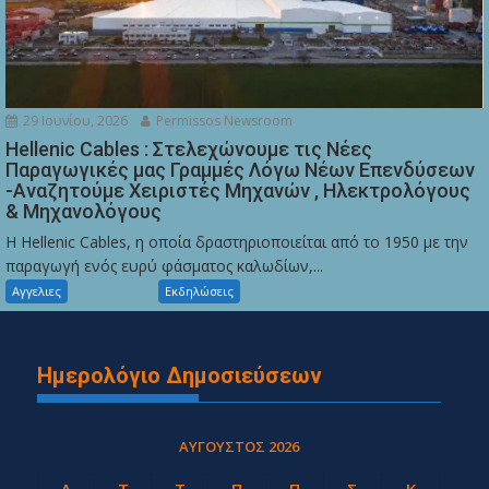
29 Ιουνίου, 2026
Permissos Newsroom
Hellenic Cables : Στελεχώνουμε τις Νέες
Παραγωγικές μας Γραμμές Λόγω Νέων Επενδύσεων
-Αναζητούμε Χειριστές Μηχανών , Ηλεκτρολόγους
& Μηχανολόγους
Η Hellenic Cables, η οποία δραστηριοποιείται από το 1950 με την
παραγωγή ενός ευρύ φάσματος καλωδίων,...
Αγγελιες
Εκδηλώσεις
Ημερολόγιο Δημοσιεύσεων
ΑΎΓΟΥΣΤΟΣ 2026