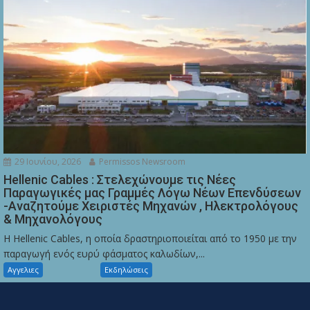
29 Ιουνίου, 2026
Permissos Newsroom
Hellenic Cables : Στελεχώνουμε τις Νέες
Παραγωγικές μας Γραμμές Λόγω Νέων Επενδύσεων
-Αναζητούμε Χειριστές Μηχανών , Ηλεκτρολόγους
& Μηχανολόγους
Η Hellenic Cables, η οποία δραστηριοποιείται από το 1950 με την
παραγωγή ενός ευρύ φάσματος καλωδίων,...
Αγγελιες
Εκδηλώσεις