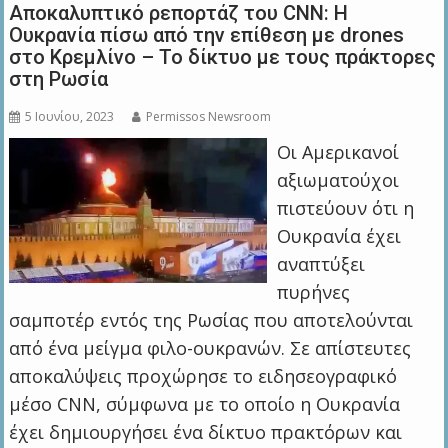
Αποκαλυπτικό ρεπορτάζ του CNN: Η
Ουκρανία πίσω από την επίθεση με drones
στο Κρεμλίνο – Το δίκτυο με τους πράκτορες
στη Ρωσία
5 Ιουνίου, 2023
Permissos Newsroom
Οι Αμερικανοί
αξιωματούχοι
πιστεύουν ότι η
Ουκρανία έχει
αναπτύξει
πυρήνες
σαμποτέρ εντός της Ρωσίας που αποτελούνται
από ένα μείγμα φιλο-ουκρανών. Σε απίστευτες
αποκαλύψεις προχώρησε το ειδησεογραφικό
μέσο CNN, σύμφωνα με το οποίο η Ουκρανία
έχει δημιουργήσει ένα δίκτυο πρακτόρων και