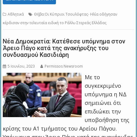
Αθλητικά
Θήβα:Οι Κύπριοι Τσουλόφτας- Ηλία οδήγησαν
κέρδισαν στην τελευταία ειδική το Ράλλυ Στερεάς Ελλάδας
Νέα Δημοκρατία: Κατέθεσε υπόμνημα στον
Άρειο Πάγο κατά της ανακήρυξης του
συνδυασμού Κασιδιάρη
5 Ιουνίου, 2023
Permissos Newsroom
Με το
συγκεκριμένο
υπόμνημα η ΝΔ
σημειώνει ότι
επιδιώκει την
υποβοήθηση της
κρίσης του Α1 τμήματος του Αρείου Πάγου.