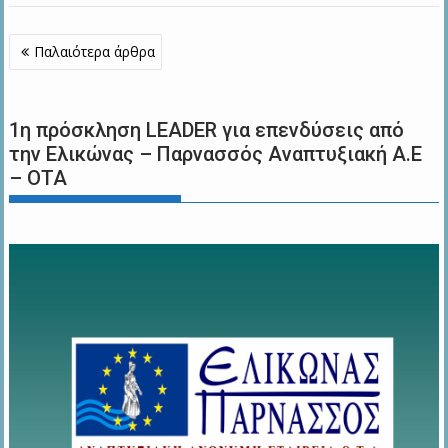
Πλοήγηση
Παλαιότερα άρθρα
άρθρων
1η πρόσκληση LEADER για επενδύσεις από
την Ελικώνας – Παρνασσός Αναπτυξιακή Α.Ε
– ΟΤΑ