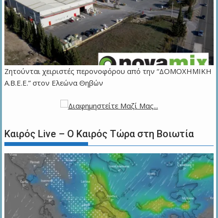
Ζητούνται χειριστές περονοφόρου από την “ΔΟΜΟΧΗΜΙΚΗ
Α.Β.Ε.Ε.” στον Ελεώνα Θηβών
Καιρός Live – Ο Καιρός Τώρα στη Βοιωτία