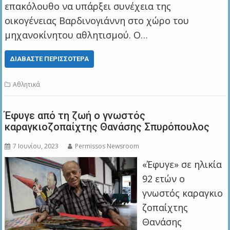
επακόλουθο να υπάρξει συνέχεια της
οικογένειας Βαρδινογιάννη στο χώρο του
μηχανοκίνητου αθλητισμού. Ο…
ΔΙΑΒΆΣΤΕ ΠΕΡΙΣΣΌΤΕΡΑ
Αθλητικά
Έφυγε από τη ζωή ο γνωστός
καραγκιοζοπαίχτης Θανάσης Σπυρόπουλος
7 Ιουνίου, 2023
Permissos Newsroom
«Έφυγε» σε ηλικία
92 ετών ο
γνωστός καραγκιο
ζοπαίχτης
Θανάσης