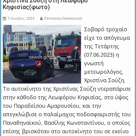
Χριστίνα Σούζη στη Λεωφόρο
Κηφισίας(φωτο)
7 Ιουνίου, 2023
Permissos Newsroom
Σοβαρό τροχαίο
είχε το απόγευμα
της Τετάρτης
(07.06.2023) η
γνωστή
μετεωρολόγος,
Χριστίνα Σούζη.
Το αυτοκίνητο της Χριστίνας Σούζη ντεραπάρισε
στην κάθοδο της Λεωφόρου Κηφισίας, στο ύψος
του Παραδείσου Αμαρουσίου, και την
απεγκλώβισε ο παλαίμαχος ποδοσφαιριστής του
Παναθηναϊκού, Βασίλης Κωνσταντίνου, ο οποίος
επίσης βρισκόταν στο αυτοκίνητο του σε εκείνο