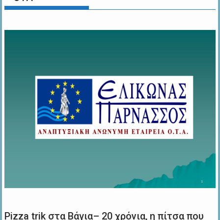
Pizza trik στα Βάγια– 20 χρόνια, η πίτσα που