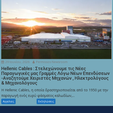
29 Ιουνίου, 2026
Permissos Newsroom
Hellenic Cables : Στελεχώνουμε τις Νέες
Παραγωγικές μας Γραμμές Λόγω Νέων Επενδύσεων
-Αναζητούμε Χειριστές Μηχανών , Ηλεκτρολόγους
& Μηχανολόγους
Η Hellenic Cables, η οποία δραστηριοποιείται από το 1950 με την
παραγωγή ενός ευρύ φάσματος καλωδίων,...
Αγγελιες
Εκδηλώσεις