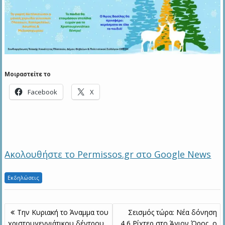
Μοιραστείτε το
Facebook
X
Ακολουθήστε το Permissos.gr στο Google News
Εκδηλώσεις
Πλοήγηση
Tην Κυριακή το Άναμμα του
Σεισμός τώρα: Νέα δόνηση
άρθρων
χριστουγεννιάτικου δέντρου
4,6 Ρίχτερ στο Άγιον Όρος, ο