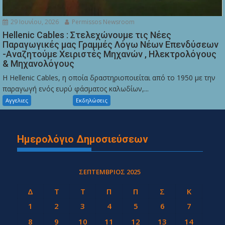
29 Ιουνίου, 2026
Permissos Newsroom
Hellenic Cables : Στελεχώνουμε τις Νέες
Παραγωγικές μας Γραμμές Λόγω Νέων Επενδύσεων
-Αναζητούμε Χειριστές Μηχανών , Ηλεκτρολόγους
& Μηχανολόγους
Η Hellenic Cables, η οποία δραστηριοποιείται από το 1950 με την
παραγωγή ενός ευρύ φάσματος καλωδίων,...
Αγγελιες
Εκδηλώσεις
Ημερολόγιο Δημοσιεύσεων
ΣΕΠΤΈΜΒΡΙΟΣ 2025
Δ
Τ
Τ
Π
Π
Σ
Κ
1
2
3
4
5
6
7
8
9
10
11
12
13
14