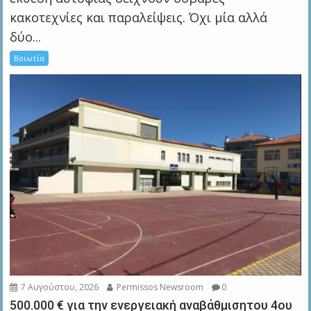
κακοτεχνίες και παραλείψεις. Όχι μία αλλά
δύο...
Βοιωτία
7 Αυγούστου, 2026
Permissos Newsroom
0
500.000 € για την ενεργειακή αναβάθμισητου 4ου