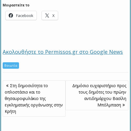
Μοιραστείτε το
Facebook
X
Ακολουθήστε το Permissos.gr στο Google News
Βοιωτία
Πλοήγηση
Στη δημοσιότητα το
Δημόσιο ευχαριστήριο προς
άρθρων
οπλοστάσιο και το
τους δημότες του πρώην
θησαυροφυλάκιο της
αντιδημάρχου Βασίλη
εγκληματικής οργάνωσης στην
Μπόλμπαση
Κρήτη