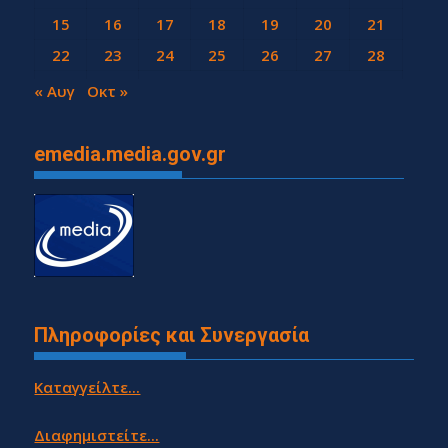
15
16
17
18
19
20
21
22
23
24
25
26
27
28
29
30
« Αυγ
Οκτ »
emedia.media.gov.gr
Πληροφορίες και Συνεργασία
Καταγγείλτε...
Διαφημιστείτε...