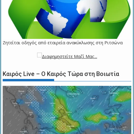
Ζητείται οδηγός από εταιρεία ανακύκλωσης στη Ριτσώνα
Καιρός Live – Ο Καιρός Τώρα στη Βοιωτία