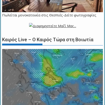
Πωλείται μονοκατοικία στις Θεσπιές-Δείτε φωτογραφίες
Καιρός Live – Ο Καιρός Τώρα στη Βοιωτία