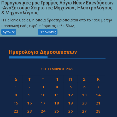
Παραγωγικές μας Γραμμές Λόγω Νέων Επενδύσεων
-Αναζητούμε Χειριστές Μηχανών , Ηλεκτρολόγους
& Μηχανολόγους
Η Hellenic Cables, η οποία δραστηριοποιείται από το 1950 με την
παραγωγή ενός ευρύ φάσματος καλωδίων,...
Αγγελιες
Εκδηλώσεις
Ημερολόγιο Δημοσιεύσεων
ΣΕΠΤΈΜΒΡΙΟΣ 2025
Δ
Τ
Τ
Π
Π
Σ
Κ
1
2
3
4
5
6
7
8
9
10
11
12
13
14
15
16
17
18
19
20
21
22
23
24
25
26
27
28