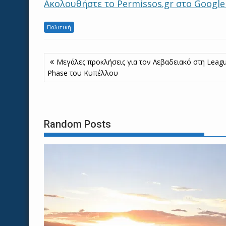
Ακολουθήστε το Permissos.gr στο Googl
Πολιτική
Πλοήγηση
Μεγάλες προκλήσεις για τον Λεβαδειακό στη Leag
άρθρων
Phase του Κυπέλλου
Random Posts