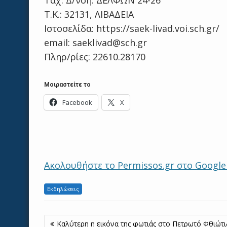
Ταχ. Δ/νση: ΔΕΛΦΩΝ 24-26
Τ.Κ.: 32131, ΛΙΒΑΔΕΙΑ
Iστοσελίδα: https://saek-livad.voi.sch.gr/
email: saeklivad@sch.gr
Πληρ/ρίες: 22610.28170
Μοιραστείτε το
Facebook
X
Ακολουθήστε το Permissos.gr στο Googl
Εκδηλώσεις
Πλοήγηση
Καλύτερη η εικόνα της φωτιάς στο Πετρωτό Φθιώτι