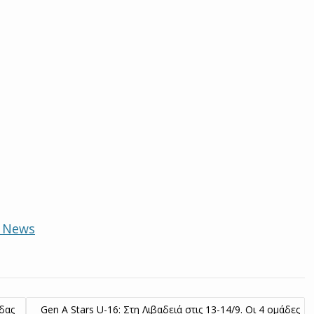
e News
δας
Gen A Stars U-16: Στη Λιβαδειά στις 13-14/9. Οι 4 ομάδες