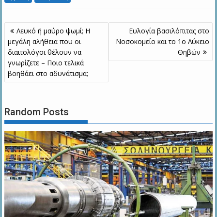
Πλοήγηση
Λευκό ή μαύρο ψωμί; Η
Ευλογία βασιλόπιτας στο
άρθρων
μεγάλη αλήθεια που οι
Νοσοκομείο και το 1ο Λύκειο
διαιτολόγοι θέλουν να
Θηβών
γνωρίζετε – Ποιο τελικά
βοηθάει στο αδυνάτισμα;
Random Posts