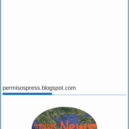
.
17 Ιουλίου, 2026
Permissos Newsroom
Η VIKING προσλαμβάνει στη Θήβα – Νέες θέσεις
εργασίας με εκπαίδευση και ανταγωνιστικές αποδοχές
Η εταιρεία VIKING με ηγετική θέση στην παγκόσμια αγορά ναυτιλίας
αναζητά εργάτες στον τομέα κατασκευής σκαφών.Αρμοδιότητες:...
Αγγελιες
Εκδηλώσεις
17 Ιουλίου, 2026
Permissos Newsroom
Πωλείται μονοκατοικία στις Θεσπιές-Δείτε φωτογραφίες
ΠΩΛΕΙΤΑΙ ΜΟΝΟΚΑΤΟΙΚΙΑ ΣΤΙΣ ΘΕΣΠΙΕΣ , 55 τ.μ. , ΜΕΓΑΛΟΣ
ΑΥΛΕΙΟΣ ΧΩΡΟΣ ΜΕ ΦΟΥΡΝΟ , ΜΠΑΡΜΠΕΚΙΟΥ ....