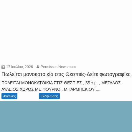
Facebook Permissos Νέα Public Group
Youtube - Dimitris Papatheodosiou
PermissosPress.Blogspot.Com
Copyright PermisosPress.gr © Όλα τα δικαιώματα
κατοχυρωμένα
Designed and Customized by Get-MIT
Βασισμένο στο WordPress
|
Δημιουργός θέματος SuperMag:
Acme Themes