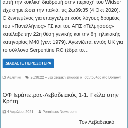
αυτή την κυκλική διαδρομή στην περιοχή του Widsor
είχε σημειώσει την παλιά, τις 2ω39:35 (4 Οκτ 2020).
Ο ξενιτεμένος για επαγγελματικούς λόγους δρομέας
του «Πανελλήνιος» ΓΣ και του ΑΠΣ «Τελμησσός»
κατέλαβε την 22η θέση γενικής και την 8η ηλικιακής
κατηγορίας Μ40 (γεν: 1979). Αγωνίζεται εντός UK για
το σύλλογο Serpentine RC (έδρα το…
ΔΙΑΒΆΣΤΕ ΠΕΡΙΣΣΌΤΕΡΑ
Αθλητικά
2ω38:22 – νέα ατομική επίδοση ο Τσαντούλας στο Dorney!
ΟΦ Ιεράπετρας-Λεβαδειακός 1-1: Γκέλα στην
Κρήτη
4 Απριλίου, 2021
Permissos Newsroom
Τον Λεβαδειακό