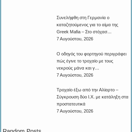
Σύγκρουση δύο Ι.Χ. με κατάληξη στα προστατευτικά
7 Αυγούστου, 2026
Random Posts
Zητούνται Χειριστές Μηχανημάτων Παραγωγής – Extruder από
την MEGAPLAST στη Θήβα
Καιρός Live – Ο Καιρός Τώρα στη Βοιωτία
permisospress.blogspot.com