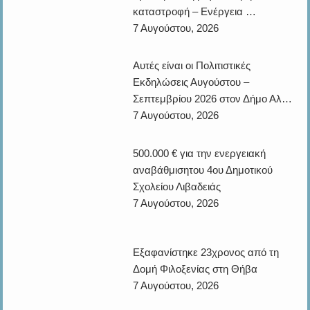
7 Αυγούστου, 2026
500.000 € για την ενεργειακή
αναβάθμισητου 4ου Δημοτικού Σχολείου Λιβαδειάς
7 Αυγούστου, 2026
Εξαφανίστηκε 23χρονος από τη
Δομή Φιλοξενίας στη Θήβα
7 Αυγούστου, 2026
Συνελήφθη στη Γερμανία ο
καταζητούμενος για το αίμα της Greek Mafia – Στο στόχασ…
7 Αυγούστου, 2026
Ο οδηγός του φορτηγού περιγράφει
πώς έγινε το τροχαίο με τους νεκρούς μάνα και γ…
7 Αυγούστου, 2026
Τροχαίο έξω από την Αλίαρτο –