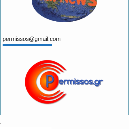
Αγγελιες
Εκδηλώσεις
29 Ιουνίου, 2026
Permissos Newsroom
Hellenic Cables : Στελεχώνουμε τις Νέες Παραγωγικές
μας Γραμμές Λόγω Νέων Επενδύσεων -Αναζητούμε
Χειριστές Μηχανών , Ηλεκτρολόγους & Μηχανολόγους
Η Hellenic Cables, η οποία δραστηριοποιείται από το 1950 με την
παραγωγή ενός ευρύ φάσματος καλωδίων,...
Αγγελιες
Εκδηλώσεις
Ημερολόγιο Δημοσιεύσεων
ΑΠΡΊΛΙΟΣ 2021
Δ
Τ
Τ
Π
Π
Σ
Κ
1
2
3
4
5
6
7
8
9
10
11