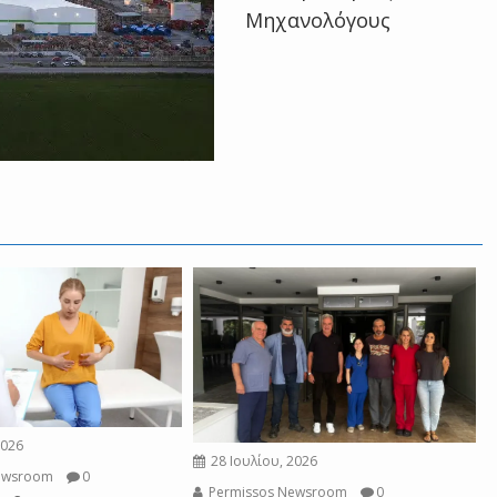
Μηχανολόγους
2026
28 Ιουλίου, 2026
ewsroom
0
Permissos Newsroom
0