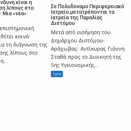
νδυνη είναι η
Σε Πολυδύναμο Περιφερειακό
η λίπους στο
Ιατρείο μετατρέπονται τα
– Μια «νέα»
Ιατρεία της Παραλίας
Διστόμου
 επιστημονική
Μετά από εισήγηση του
θέτει κοινά
Δημάρχου Διστόμου-
ια τη διάγνωση της
Αράχωβας- Αντίκυρας Γιάννη
ης λίπους στο
Σταθά προς το Διοικητή της
...
5ης Υγειονομικής...
Υγεία