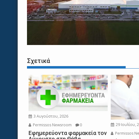
Σχετικά
3 Αυγούστου, 2026
29 Ιουλίου, 
Permissos Newsroom
0
Εφημερεύοντα φαρμακεία τον
Permissos N
Αύγουστο στη Θήβα