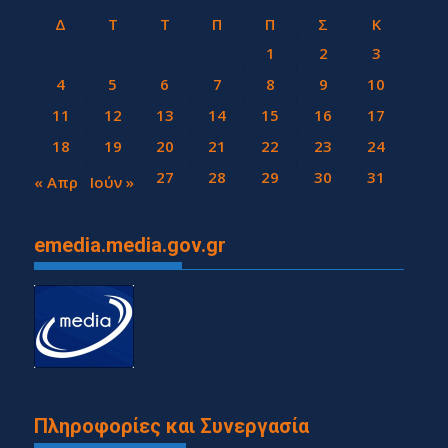
Δ
Τ
Τ
Π
Π
Σ
Κ
1
2
3
4
5
6
7
8
9
10
11
12
13
14
15
16
17
18
19
20
21
22
23
24
25
26
27
28
29
30
31
« Απρ
Ιούν »
emedia.media.gov.gr
Πληροφορίες και Συνεργασία