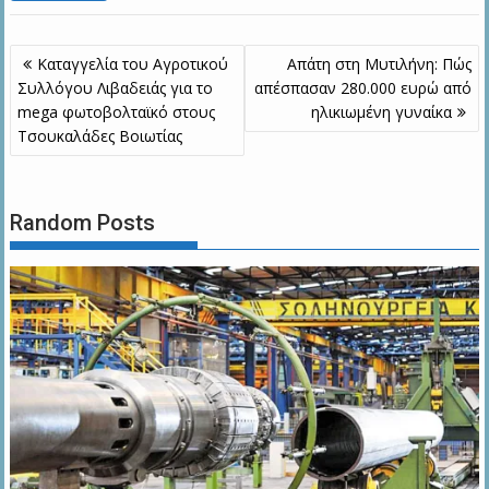
Πλοήγηση
Καταγγελία του Αγροτικού
Απάτη στη Μυτιλήνη: Πώς
άρθρων
Συλλόγου Λιβαδειάς για το
απέσπασαν 280.000 ευρώ από
mega φωτοβολταϊκό στους
ηλικιωμένη γυναίκα
Τσουκαλάδες Βοιωτίας
Random Posts