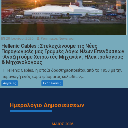
29 Ιουνίου, 2026
Permissos Newsroom
Hellenic Cables : Στελεχώνουμε τις Νέες
Παραγωγικές μας Γραμμές Λόγω Νέων Επενδύσεων
-Αναζητούμε Χειριστές Μηχανών , Ηλεκτρολόγους
& Μηχανολόγους
Η Hellenic Cables, η οποία δραστηριοποιείται από το 1950 με την
παραγωγή ενός ευρύ φάσματος καλωδίων,...
Αγγελιες
Εκδηλώσεις
Ημερολόγιο Δημοσιεύσεων
ΜΆΙΟΣ 2026