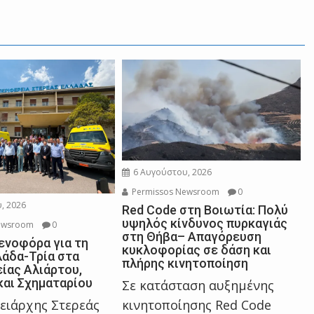
6 Αυγούστου, 2026
Permissos Newsroom
0
, 2026
Red Code στη Βοιωτία: Πολύ
υψηλός κίνδυνος πυρκαγιάς
ewsroom
0
στη Θήβα– Απαγόρευση
ενοφόρα για τη
κυκλοφορίας σε δάση και
λάδα-Τρία στα
πλήρης κινητοποίηση
ίας Αλιάρτου,
και Σχηματαρίου
Σε κατάσταση αυξημένης
κινητοποίησης Red Code
ειάρχης Στερεάς