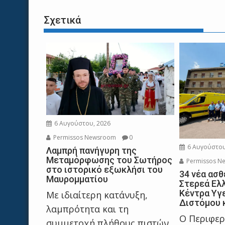
Σχετικά
6 Αυγούστου, 2026
Permissos Newsroom
0
6 Αυγούστου
Λαμπρή πανήγυρη της
Μεταμόρφωσης του Σωτήρος
Permissos N
στο ιστορικό εξωκλήσι του
34 νέα ασθ
Μαυρομματίου
Στερεά Ελ
Κέντρα Υγε
Με ιδιαίτερη κατάνυξη,
Διστόμου 
λαμπρότητα και τη
Ο Περιφερ
συμμετοχή πλήθους πιστών