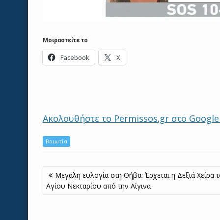
Μοιραστείτε το
Facebook
X
Ακολουθήστε το Permissos.gr στο Googl
Βοιωτία
Πλοήγηση
Μεγάλη ευλογία στη Θήβα: Έρχεται η Δεξιά Χείρα 
άρθρων
Αγίου Νεκταρίου από την Αίγινα