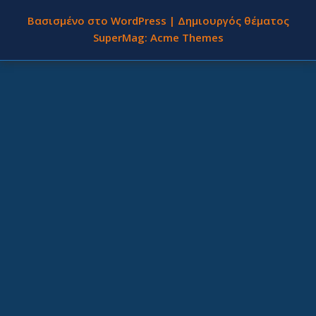
Βασισμένο στο WordPress
|
Δημιουργός θέματος
SuperMag:
Acme Themes