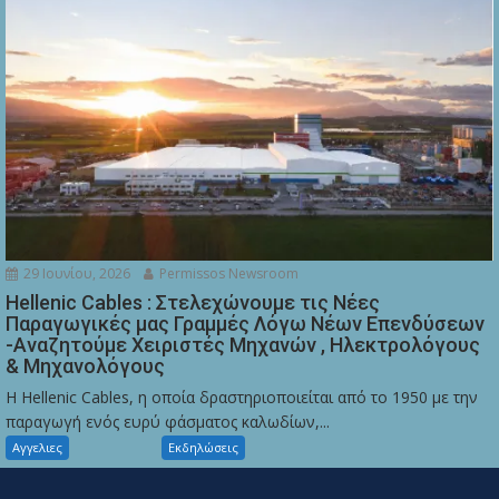
29 Ιουνίου, 2026
Permissos Newsroom
Hellenic Cables : Στελεχώνουμε τις Νέες
Παραγωγικές μας Γραμμές Λόγω Νέων Επενδύσεων
-Αναζητούμε Χειριστές Μηχανών , Ηλεκτρολόγους
& Μηχανολόγους
Η Hellenic Cables, η οποία δραστηριοποιείται από το 1950 με την
παραγωγή ενός ευρύ φάσματος καλωδίων,...
Αγγελιες
Εκδηλώσεις