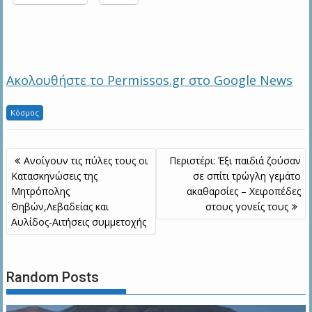
Ακολουθήστε το Permissos.gr στο Google News
Κόσμος
Πλοήγηση
Ανοίγουν τις πύλες τους οι
Περιστέρι: Έξι παιδιά ζούσαν
άρθρων
Κατασκηνώσεις της
σε σπίτι τρώγλη γεμάτο
Μητρόπολης
ακαθαρσίες – Χειροπέδες
Θηβών,Λεβαδείας και
στους γονείς τους
Αυλίδος-Aιτήσεις συμμετοχής
Random Posts