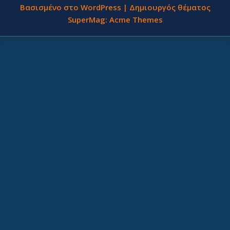
Βασισμένο στο WordPress
|
Δημιουργός θέματος
SuperMag:
Acme Themes