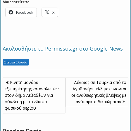
Μοιραστείτε το
Facebook
X
Ακολουθήστε το Permissos.gr στο Google News
Στερεά Ελλάδα
Πλοήγηση
Κινητή μονάδα
Δένδιας σε Τουρκία από το
άρθρων
εξυπηρέτησης καταναλωτών
Αγαθονήσι: «Κλιμακώνονται
στον δήμο Λεβαδέων για
οι αναθεωρητικές βλέψεις με
σύνδεση με το δίκτυο
ανύπαρκτα δικαιώματα»
φυσικού αερίου