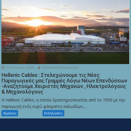
29 Ιουνίου, 2026
Permissos Newsroom
Hellenic Cables : Στελεχώνουμε τις Νέες
Παραγωγικές μας Γραμμές Λόγω Νέων Επενδύσεων
-Αναζητούμε Χειριστές Μηχανών , Ηλεκτρολόγους
& Μηχανολόγους
Η Hellenic Cables, η οποία δραστηριοποιείται από το 1950 με την
παραγωγή ενός ευρύ φάσματος καλωδίων,...
Αγγελιες
Εκδηλώσεις