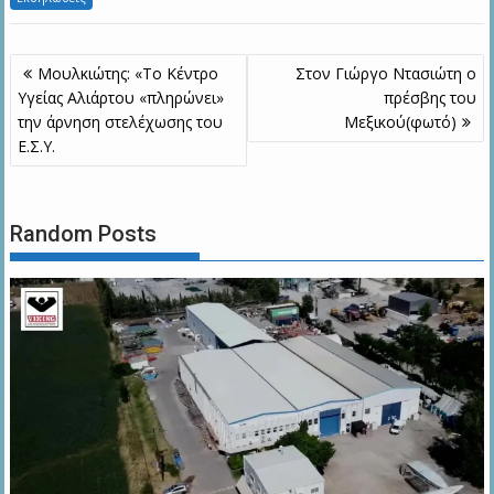
Πλοήγηση
Μουλκιώτης: «Το Κέντρο
Στον Γιώργο Ντασιώτη ο
άρθρων
Υγείας Αλιάρτου «πληρώνει»
πρέσβης του
την άρνηση στελέχωσης του
Μεξικού(φωτό)
Ε.Σ.Υ.
Random Posts