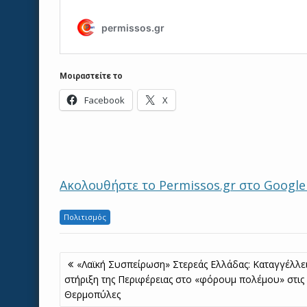
Μοιραστείτε το
Facebook
X
Ακολουθήστε το Permissos.gr στο Googl
Πολιτισμός
Πλοήγηση
«Λαϊκή Συσπείρωση» Στερεάς Ελλάδας: Καταγγέλλει
άρθρων
στήριξη της Περιφέρειας στο «φόρουμ πολέμου» στις
Θερμοπύλες