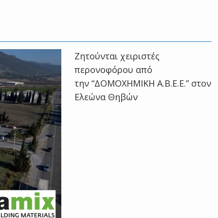
Ζητούνται χειριστές
περονοφόρου από
την “ΔΟΜΟΧΗΜΙΚΗ Α.Β.Ε.Ε.” στον
Ελεώνα Θηβών