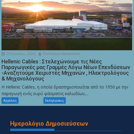
29 Ιουνίου, 2026
Permissos Newsroom
Hellenic Cables : Στελεχώνουμε τις Νέες
Παραγωγικές μας Γραμμές Λόγω Νέων Επενδύσεων
-Αναζητούμε Χειριστές Μηχανών , Ηλεκτρολόγους
& Μηχανολόγους
Η Hellenic Cables, η οποία δραστηριοποιείται από το 1950 με την
παραγωγή ενός ευρύ φάσματος καλωδίων,...
Αγγελιες
Εκδηλώσεις
Ημερολόγιο Δημοσιεύσεων