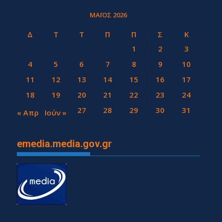
ΜΆΙΟΣ 2026
Δ
Τ
Τ
Π
Π
Σ
Κ
1
2
3
4
5
6
7
8
9
10
11
12
13
14
15
16
17
18
19
20
21
22
23
24
25
26
27
28
29
30
31
« Απρ
Ιούν »
emedia.media.gov.gr