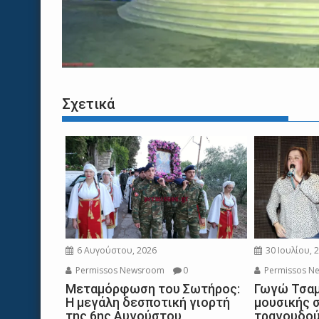
Σχετικά
30 Ιουλίου, 
6 Αυγούστου, 2026
Permissos N
Permissos Newsroom
0
Γωγώ Τσαμ
Μεταμόρφωση του Σωτήρος:
μουσικής 
Η μεγάλη δεσποτική γιορτή
τραγουδού
της 6ης Αυγούστου