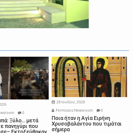
28 Ιουλίου, 2026
2026
Permissos Newsroom
0
ewsroom
0
Ποια ήταν η Αγία Ειρήνη
πά: Ξύλο… μετά
Χρυσοβαλάντου που τιμάται
σε πανηγύρι που
σήμερα
σε– Εκτοξεύθηκαν