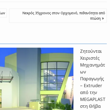
ίων
Νεκρός 35χρονος στον Ορχομενό, πιθανότητα από
πτώση
Zητούνται
Χειριστές
Μηχανημάτ
ων
Παραγωγής
– Extruder
από την
MEGAPLAST
στη Θήβα