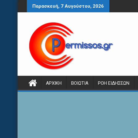
Περάστε
Παρασκευή, 7 Αυγούστου, 2026
στο
περιεχόμενο
ΑΡΧΙΚΉ
ΒΟΙΩΤΊΑ
ΡΟΉ ΕΙΔΉΣΕΩΝ