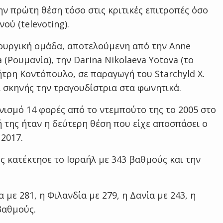
ην πρώτη θέση τόσο στις κριτικές επιτροπές όσο
ού (televoting).
ιουργική ομάδα, αποτελούμενη από την Anne
a (Ρουμανία), την Darina Nikolaeva Yotova (το
ήτρη Κοντόπουλο, σε παραγωγή του Starchyld X.
ί σκηνής την τραγουδίστρια στα φωνητικά.
νισμό 14 φορές από το ντεμπούτο της το 2005 στο
ή της ήταν η δεύτερη θέση που είχε αποσπάσει ο
 2017.
ς κατέκτησε το Ισραήλ με 343 βαθμούς και την
 με 281, η Φιλανδία με 279, η Δανία με 243, η
βαθμούς.