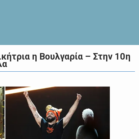
ικήτρια η Βουλγαρία – Στην 10η
λα